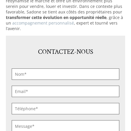
redynamise le marché et offre un environnement plus
serein pour vendre, louer et investir. Dans ce contexte plus
favorable, Sadone se tient aux côtés des propriétaires pour
transformer cette évolution en opportunité réelle
, grâce à
un
accompagnement personnalisé
, expert et tourné vers
l’avenir.
CONTACTEZ-NOUS
NOM
*
E-
MAIL
*
TÉLÉPHONE
*
SANS
TITRE