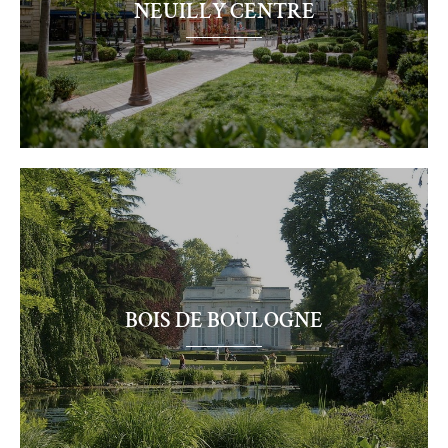
NEUILLY CENTRE
Neuilly
Centre
BOIS DE BOULOGNE
Bois
de
boulogne