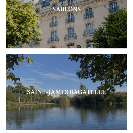
SABLONS
Sablons
SAINT-JAMES BAGATELLE
Saint-
James
Bagatelle