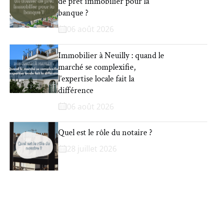
de prêt immobilier pour la
banque ?
06 août 2026
Immobilier à Neuilly : quand le
marché se complexifie,
l’expertise locale fait la
différence
06 août 2026
Quel est le rôle du notaire ?
28 juillet 2026