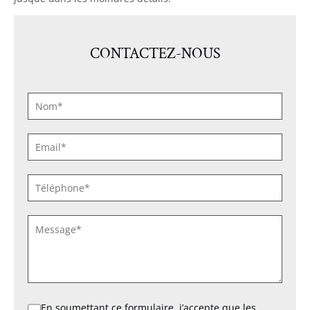
CONTACTEZ-NOUS
NOM
*
E-
MAIL
*
TÉLÉPHONE
*
SANS
TITRE
*
RGPD
En soumettant ce formulaire, j’accepte que les