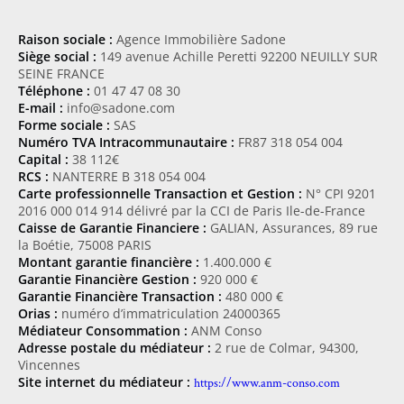
Raison sociale :
Agence Immobilière Sadone
Siège social :
149 avenue Achille Peretti 92200 NEUILLY SUR
SEINE FRANCE
Téléphone :
01 47 47 08 30
E-mail :
info@sadone.com
Forme sociale :
SAS
Numéro TVA Intracommunautaire :
FR87 318 054 004
Capital :
38 112€
RCS :
NANTERRE B 318 054 004
Carte professionnelle Transaction et Gestion :
N° CPI 9201
2016 000 014 914 délivré par la CCI de Paris Ile-de-France
Caisse de Garantie Financiere :
GALIAN, Assurances, 89 rue
la Boétie, 75008 PARIS
Montant garantie financière :
1.400.000 €
Garantie Financière Gestion :
920 000 €
Garantie Financière Transaction :
480 000 €
Orias :
numéro d’immatriculation 24000365
Médiateur Consommation :
ANM Conso
Adresse postale du médiateur :
2 rue de Colmar, 94300,
Vincennes
Site internet du médiateur :
https://www.anm-conso.com