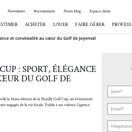
Newsletter
Recrutement
Notre blog
Espace client
ESTIMER
ACHETER
LOUER
FAIRE GÉRER
PROFESS
gance et convivialité au cœur du Golf de Joyenval
 CUP : SPORT, ÉLÉGANCE
CŒUR DU GOLF DE
NOM
*
eilli la 4ème édition de la Neuilly Golf Cup, un événement
rs engagés de la vie locale. Fidèle à ses valeurs, l’agence
E-
MAIL
*
TÉLÉPHO
*