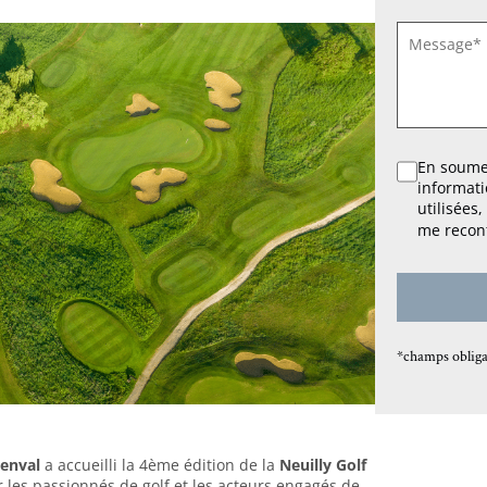
SANS
TITRE
*
RGPD
En soumet
informati
*
utilisées
me recont
*champs obliga
yenval
a accueilli la 4ème édition de la
Neuilly Golf
les passionnés de golf et les acteurs engagés de