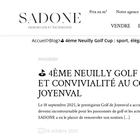
Prix au m²
Notre agence
VENDRE
Accueil
Blog
⛳️ 4ème Neuilly Golf Cup : sport, élé
Immobilier
⛳️ 4ÈME NEUILLY GOLF
ET CONVIVIALITÉ AU 
JOYENVAL
Le 18 septembre 2025, le prestigieux Golf de Joyenval a accu
devenu incontournable pour les passionnés de golf et les acteu
SADONE a eu le plaisir de renouveler son soutien […]
16 octobre 2025