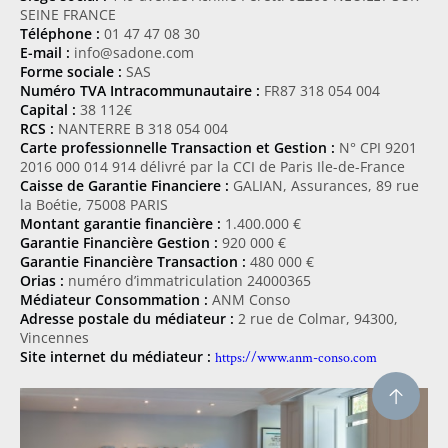
SEINE FRANCE
Téléphone :
01 47 47 08 30
E-mail :
info@sadone.com
Forme sociale :
SAS
Numéro TVA Intracommunautaire :
FR87 318 054 004
Capital :
38 112€
RCS :
NANTERRE B 318 054 004
Carte professionnelle Transaction et Gestion :
N° CPI 9201
2016 000 014 914 délivré par la CCI de Paris Ile-de-France
Caisse de Garantie Financiere :
GALIAN, Assurances, 89 rue
la Boétie, 75008 PARIS
Montant garantie financière :
1.400.000 €
Garantie Financière Gestion :
920 000 €
Garantie Financière Transaction :
480 000 €
Orias :
numéro d’immatriculation 24000365
Médiateur Consommation :
ANM Conso
Adresse postale du médiateur :
2 rue de Colmar, 94300,
Vincennes
Site internet du médiateur :
https://www.anm-conso.com