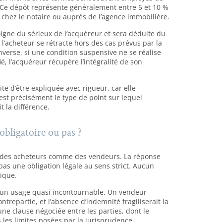
 Ce dépôt représente généralement entre 5 et 10 %
t chez le notaire ou auprès de l’agence immobilière.
igne du sérieux de l’acquéreur et sera déduite du
i l’acheteur se rétracte hors des cas prévus par la
nverse, si une condition suspensive ne se réalise
é, l’acquéreur récupère l’intégralité de son
 d’être expliquée avec rigueur, car elle
’est précisément le type de point sur lequel
 la différence.
obligatoire ou pas ?
es des acheteurs comme des vendeurs. La réponse
pas une obligation légale au sens strict. Aucun
ique.
e un usage quasi incontournable. Un vendeur
trepartie, et l’absence d’indemnité fragiliserait la
 une clause négociée entre les parties, dont le
 les limites posées par la jurisprudence.