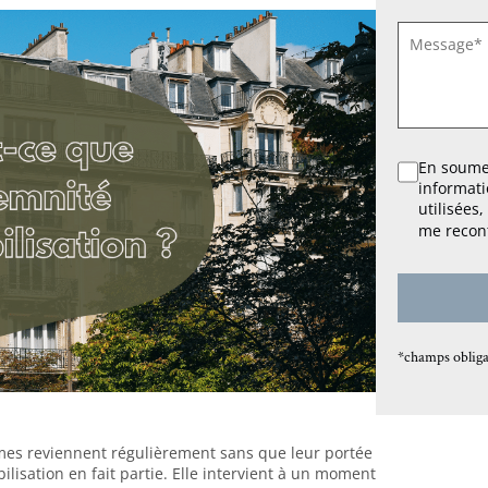
SANS
TITRE
*
RGPD
En soumet
informati
*
utilisées
me recont
*champs obliga
rmes reviennent régulièrement sans que leur portée
lisation en fait partie. Elle intervient à un moment