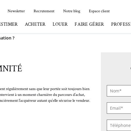
Newsletter
Recrutement
Notre blog
Espace client
ESTIMER
ACHETER
LOUER
FAIRE GÉRER
PROFESS
sation ?
MNITÉ
NOM
ent régulièrement sans que leur portée soit toujours bien
 intervient à un moment charnière du parcours d’achat,
*
ancièrement l’acquéreur autant qu’elle sécurise le vendeur.
E-
MAIL
*
TÉLÉPHO
*