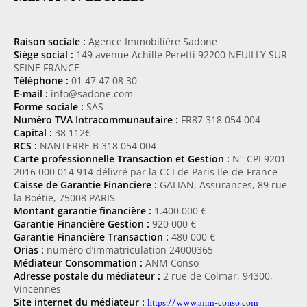
Raison sociale :
Agence Immobilière Sadone
Siège social :
149 avenue Achille Peretti 92200 NEUILLY SUR
SEINE FRANCE
Téléphone :
01 47 47 08 30
E-mail :
info@sadone.com
Forme sociale :
SAS
Numéro TVA Intracommunautaire :
FR87 318 054 004
Capital :
38 112€
RCS :
NANTERRE B 318 054 004
Carte professionnelle Transaction et Gestion :
N° CPI 9201
2016 000 014 914 délivré par la CCI de Paris Ile-de-France
Caisse de Garantie Financiere :
GALIAN, Assurances, 89 rue
la Boétie, 75008 PARIS
Montant garantie financière :
1.400.000 €
Garantie Financière Gestion :
920 000 €
Garantie Financière Transaction :
480 000 €
Orias :
numéro d’immatriculation 24000365
Médiateur Consommation :
ANM Conso
Adresse postale du médiateur :
2 rue de Colmar, 94300,
Vincennes
Site internet du médiateur :
https://www.anm-conso.com