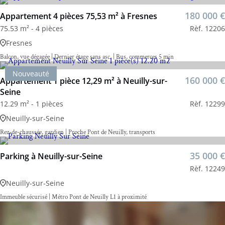
180 000 €
Appartement 4 pièces 75,53 m² à Fresnes
75.53 m² - 4 pièces
Rèf. 12206
Fresnes
Balcon, vue dégagée | Dernier étage sans asc. | Bus, commerces 5 min
Nouveauté
160 000 €
Appartement 1 pièce 12,29 m² à Neuilly-sur-
Seine
12.29 m² - 1 pièces
Rèf. 12299
Neuilly-sur-Seine
Rez-de-chaussée, gardien | Proche Pont de Neuilly, transports
35 000 €
Parking à Neuilly-sur-Seine
Rèf. 12249
Neuilly-sur-Seine
Immeuble sécurisé | Métro Pont de Neuilly L1 à proximité